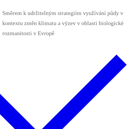
Zum
Menü
Schließen
Směrem k udržitelným strategiím využívání půdy v
Inhalt
kontextu změn klimatu a výzev v oblasti biologické
springen
rozmanitosti v Evropě