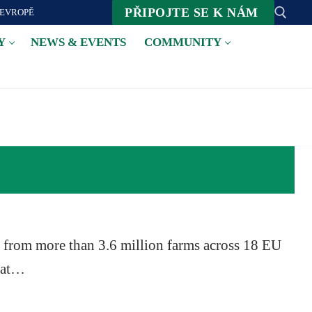
PŘIPOJTE SE K NÁM
 EVROPĚ
Y
NEWS & EVENTS
COMMUNITY
Suche nach:
a from more than 3.6 million farms across 18 EU
that…