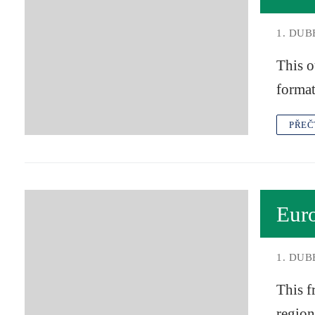
1. DUB
This o
format
PŘEČ
Eur
1. DUB
This f
region