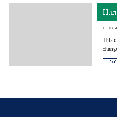
Har
1. DUB
This o
change
PŘEČ