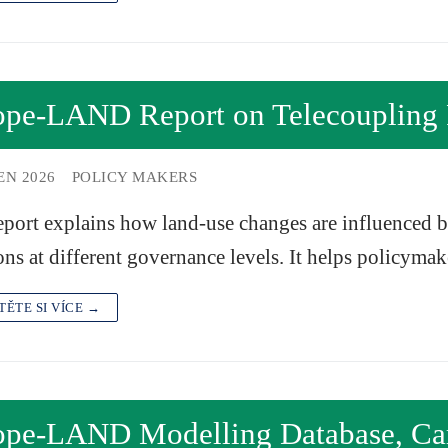
ope-LAND Report on Telecoupling
EN 2026
POLICY MAKERS
eport explains how land-use changes are influenced 
ons at different governance levels. It helps policyma
TĚTE SI VÍCE →
ope-LAND Modelling Database, Card