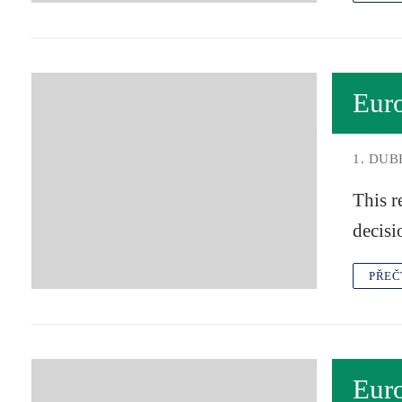
Eur
1. DUB
This r
decisi
PŘEČ
Eur