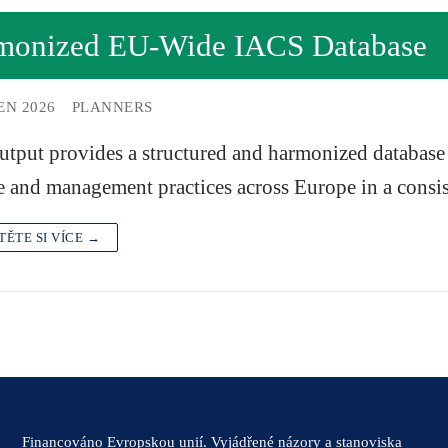
monized EU-Wide IACS Database
EN 2026
PLANNERS
utput provides a structured and harmonized database 
 and management practices across Europe in a consi
TĚTE SI VÍCE →
Financováno Evropskou unií. Vyjádřené názory a stanoviska