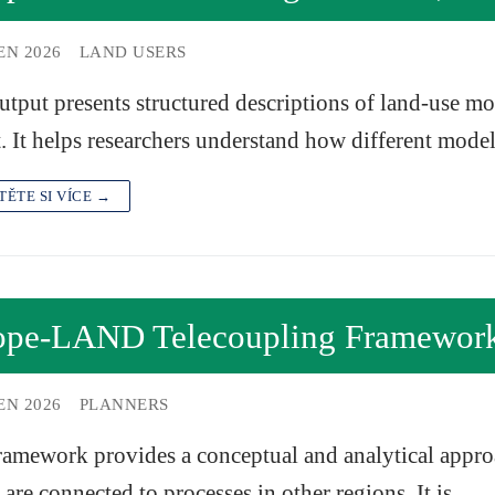
EN 2026
LAND USERS
utput presents structured descriptions of land-use mo
. It helps researchers understand how different mod
TĚTE SI VÍCE →
ope-LAND Telecoupling Framewor
EN 2026
PLANNERS
ramework provides a conceptual and analytical appro
 are connected to processes in other regions. It is…