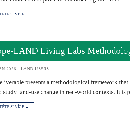
TĚTE SI VÍCE →
ope-LAND Living Labs Methodolog
EN 2026
LAND USERS
eliverable presents a methodological framework that
o study land-use change in real-world contexts. It is
TĚTE SI VÍCE →