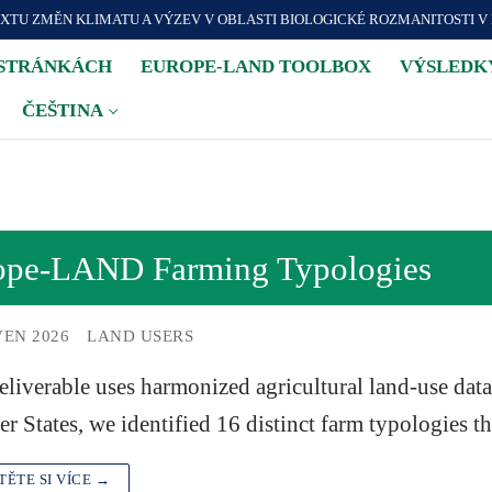
XTU ZMĚN KLIMATU A VÝZEV V OBLASTI BIOLOGICKÉ ROZMANITOSTI V
 STRÁNKÁCH
EUROPE-LAND TOOLBOX
VÝSLEDK
ČEŠTINA
ope-LAND Farming Typologies
VEN 2026
LAND USERS
eliverable uses harmonized agricultural land-use dat
 States, we identified 16 distinct farm typologies 
TĚTE SI VÍCE →