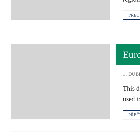
PŘEČ
Eur
1. DUB
This d
used t
PŘEČ