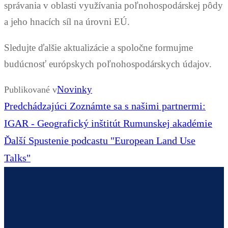
správania v oblasti využívania poľnohospodárskej pôdy
a jeho hnacích síl na úrovni EÚ.
Sledujte ďalšie aktualizácie a spoločne formujme
budúcnosť európskych poľnohospodárskych údajov.
Novinky
Publikované v
Navigácia
Predchádzajúci
Predchádzajúci
Zoznámte sa s našimi partnermi:
v
článok:
IGAR - Geografický inštitút Rumunskej akadémie
článku
Ďalší
Ďalší
Spustenie podcastu "European Land Use
článok:
Talks"