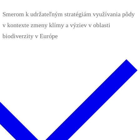
Zum
Menü
Schließen
Smerom k udržateľným stratégiám využívania pôdy
Inhalt
v kontexte zmeny klímy a výziev v oblasti
springen
biodiverzity v Európe