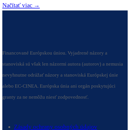
Načítať viac →
Financované Európskou úniou. Vyjadrené názory a
stanoviská sú však len názormi autora (autorov) a nemusia
nevyhnutne odrážať názory a stanoviská Európskej únie
alebo EC-CINEA. Európska únia ani orgán poskytujúci
granty za ne nemôžu niesť zodpovednosť.
Zásady ochrany osobných údajov