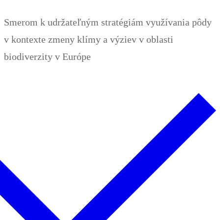
Zum
Menü
Schließen
Smerom k udržateľným stratégiám využívania pôdy
Inhalt
v kontexte zmeny klímy a výziev v oblasti
springen
biodiverzity v Európe