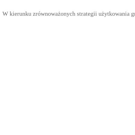
Zum
Menü
Schließen
W kierunku zrównoważonych strategii użytkowania g
Inhalt
springen