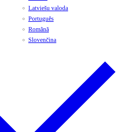
Latviešu valoda
Português
Română
Slovenčina