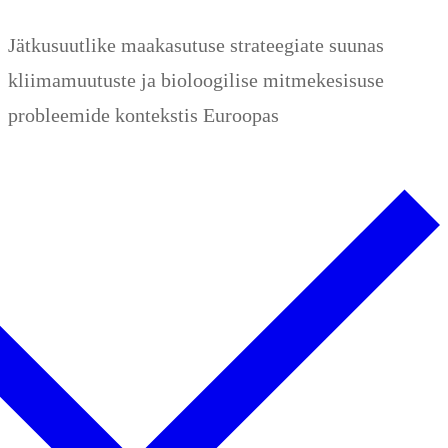
Zum
Menü
Schließen
Jätkusuutlike maakasutuse strateegiate suunas
Inhalt
kliimamuutuste ja bioloogilise mitmekesisuse
springen
probleemide kontekstis Euroopas