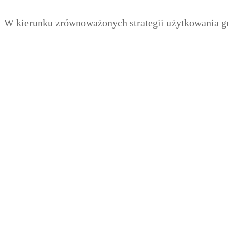
Zum
Menü
Schließen
W kierunku zrównoważonych strategii użytkowania g
Inhalt
springen