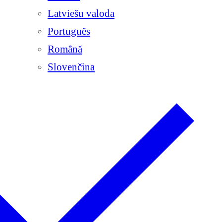
Latviešu valoda
Português
Română
Slovenčina